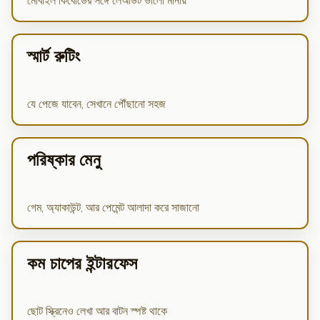
মোবাইল কিবোর্ডের সঙ্গে লেআউট ভালো মানায়
স্মার্ট রুটিং
যে পেজে যাবেন, সেখানে পৌঁছানো সহজ
পরিষ্কার মেনু
গেম, অ্যাকাউন্ট, আর পেমেন্ট আলাদা করে সাজানো
কম চাপের ইন্টারফেস
ছোট স্ক্রিনেও লেখা আর বাটন স্পষ্ট থাকে