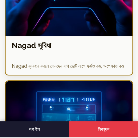
Nagad সুবিধা
Nagad ব্যবহার করলে লেনদেন ধাপ ছোট লাগে ফর্মও কম, অপেক্ষাও কম
লগ ইন
নিবন্ধন