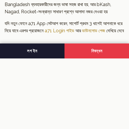
Bangladesh ব্যবহারকারীদের জন্য ভাষা সহজ রাখা হয়, আর bKash,
Nagad, Rocket-সংক্রান্ত সাধারণ প্রশ্নে আলাদা নজর দেওয়া হয়
যদি নতুন ফোনে a71 App সেটআপ করেন, সাপোর্ট প্রথম 3 ধাপেই আপনাকে ধরে
নিয়ে যাবে এরপর প্রয়োজনে
a71 Login গাইড
আর
ডাউনলোড পেজ
দেখিয়ে দেবে
লগ ইন
নিবন্ধন
a71 Help Center থেকে কী কী
পাবেন
এখানে শুধু উত্তর নয়, ছোট ছোট সমাধানও মেলে তাই বারবার একই প্রশ্ন করতে হয়
না
দ্রুত যাচাই