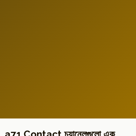
a71 Contact চ্যানেলগুলো এক