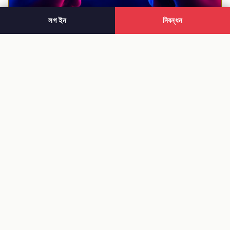
লগ ইন
নিবন্ধন
উৎসবের বিশেষ প্যাক
বাংলাদেশের ছুটির দিনে extra perk বেশি চোখে পড়ে এই ধরনের অফার
সাধারণত সীমিত সময়ের জন্য থাকে