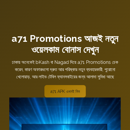
a71 Promotions আজই নতুন
ওয়েলকাম বোনাস দেখুন
ঢাকায় অনেকেই bKash বা Nagad দিয়ে a71 Promotions চেক
করেন, কারণ অফারগুলো দ্রুত আর পরিষ্কার নতুন ব্যবহারকারী, পুরোনো
খেলোয়াড়, আর লাইভ টেবিল ফ্যানসবাইয়ের জন্য আলাদা সুবিধা আছে
a71 APK এখনই নিন