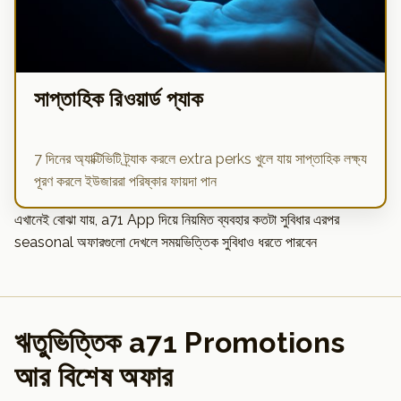
সাপ্তাহিক রিওয়ার্ড প্যাক
7 দিনের অ্যাক্টিভিটি ট্র্যাক করলে extra perks খুলে যায় সাপ্তাহিক লক্ষ্য
পূরণ করলে ইউজাররা পরিষ্কার ফায়দা পান
এখানেই বোঝা যায়, a71 App দিয়ে নিয়মিত ব্যবহার কতটা সুবিধার এরপর
seasonal অফারগুলো দেখলে সময়ভিত্তিক সুবিধাও ধরতে পারবেন
ঋতুভিত্তিক a71 Promotions
আর বিশেষ অফার