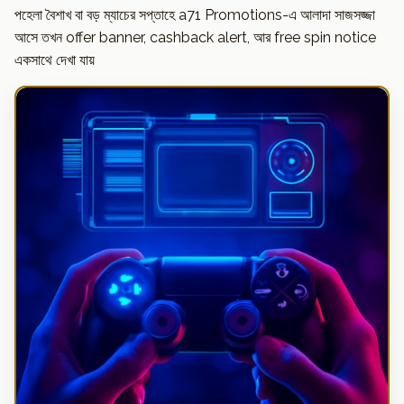
পহেলা বৈশাখ বা বড় ম্যাচের সপ্তাহে a71 Promotions-এ আলাদা সাজসজ্জা
আসে তখন offer banner, cashback alert, আর free spin notice
একসাথে দেখা যায়