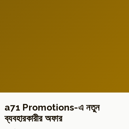
a71 Promotions-এ নতুন
ব্যবহারকারীর অফার